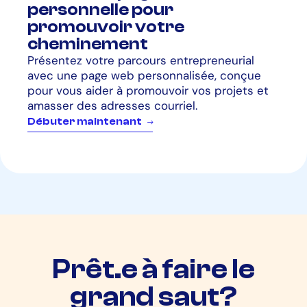
personnelle pour
promouvoir votre
cheminement
Présentez votre parcours entrepreneurial
avec une page web personnalisée, conçue
pour vous aider à promouvoir vos projets et
amasser des adresses courriel.
D
é
b
u
t
e
r
m
a
i
n
t
e
n
a
n
t
Prêt.e à faire le
grand saut?