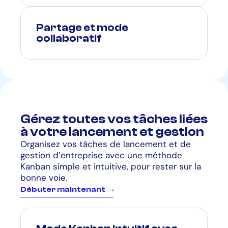
Partage et mode
collaboratif
Gérez toutes vos tâches liées
à votre lancement et gestion
Organisez vos tâches de lancement et de
gestion d’entreprise avec une méthode
Kanban simple et intuitive, pour rester sur la
bonne voie.
D
é
b
u
t
e
r
m
a
i
n
t
e
n
a
n
t