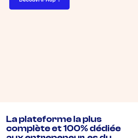
D
é
c
o
u
v
r
i
r
H
o
p
La plateforme la plus
complète et 100% dédiée
aux entrepeneur.es du