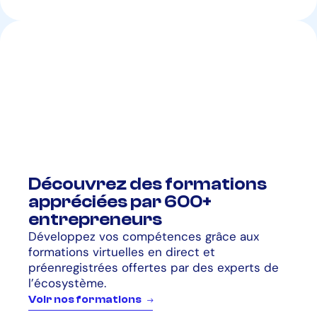
Découvrez des formations
appréciées par 600+
entrepreneurs
Développez vos compétences grâce aux
formations virtuelles en direct et
préenregistrées offertes par des experts de
l’écosystème.
V
o
i
r
n
o
s
f
o
r
m
a
t
i
o
n
s