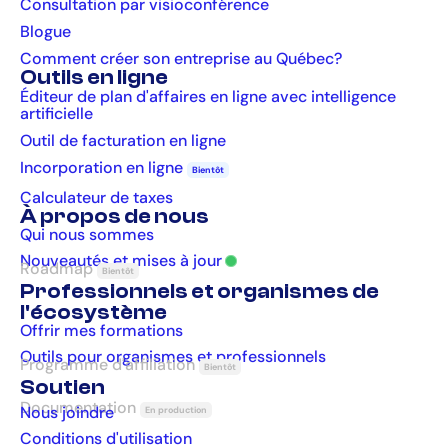
Consultation par visioconférence
Blogue
Comment créer son entreprise au Québec?
Outils en ligne
Éditeur de plan d'affaires en ligne avec intelligence
artificielle
Outil de facturation en ligne
Incorporation en ligne
Bientôt
Calculateur de taxes
À propos de nous
Qui nous sommes
Nouveautés et mises à jour
Roadmap
Bientôt
Professionnels et organismes de
l'écosystème
Offrir mes formations
Outils pour organismes et professionnels
Programme d'affiliation
Bientôt
Soutien
Documentation
Nous joindre
En production
Conditions d'utilisation