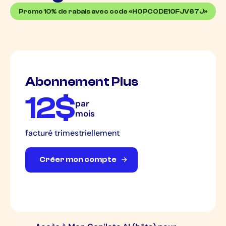
Promo 10% de rabais avec code «HOPCODE10FJV67J»
Abonnement Plus
12$
par
mois
facturé trimestriellement
C
r
é
e
r
m
o
n
c
o
m
p
t
e