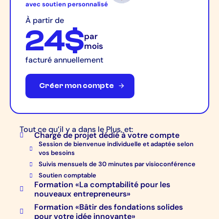
avec soutien personnalisé
À partir de
24$
par
mois
facturé annuellement
C
r
é
e
r
m
o
n
c
o
m
p
t
e
Tout ce qu’il y a dans le Plus, et:
Chargé de projet dédié à votre compte
Session de bienvenue individuelle et adaptée selon
vos besoins
Suivis mensuels de 30 minutes par visioconférence
Soutien comptable
Formation «La comptabilité pour les
nouveaux entrepreneurs»
Formation «Bâtir des fondations solides
pour votre idée innovante»