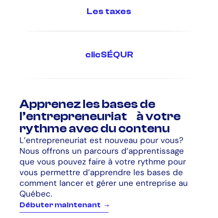
Les taxes
clicSÉQUR
Apprenez les bases de
l’entrepreneuriat à votre
rythme avec du contenu
L’entrepreneuriat est nouveau pour vous?
Nous offrons un parcours d’apprentissage
que vous pouvez faire à votre rythme pour
vous permettre d’apprendre les bases de
comment lancer et gérer une entreprise au
Québec.
D
é
b
u
t
e
r
m
a
i
n
t
e
n
a
n
t