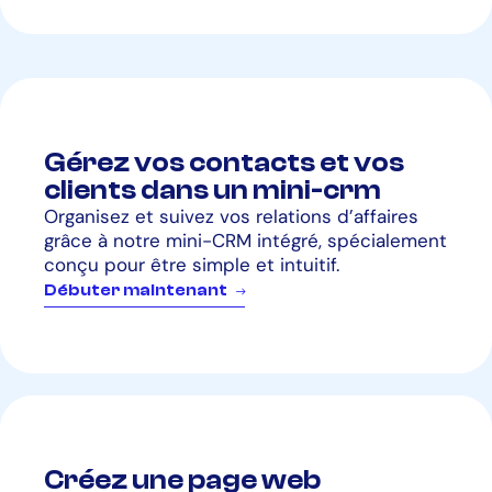
Gérez vos contacts et vos
clients dans un mini-crm
Organisez et suivez vos relations d’affaires
grâce à notre mini-CRM intégré, spécialement
conçu pour être simple et intuitif.
D
é
b
u
t
e
r
m
a
i
n
t
e
n
a
n
t
Créez une page web