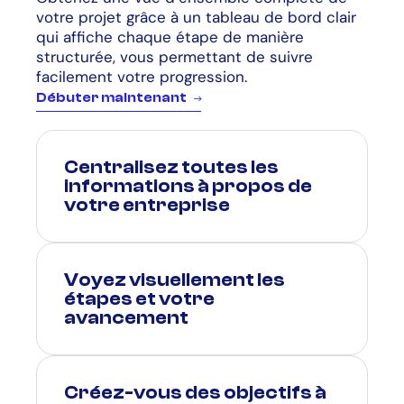
votre projet grâce à un tableau de bord clair
qui affiche chaque étape de manière
structurée, vous permettant de suivre
facilement votre progression.
D
é
b
u
t
e
r
m
a
i
n
t
e
n
a
n
t
Centralisez toutes les
informations à propos de
votre entreprise
Voyez visuellement les
étapes et votre
avancement
Créez-vous des objectifs à