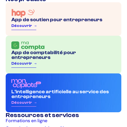
App de soutien pour entrepreneurs
D
é
c
o
u
v
r
i
r
App de comptabilité pour
entrepreneurs
D
é
c
o
u
v
r
i
r
L'intelligence artificielle au service des
entrepreneurs
D
é
c
o
u
v
r
i
r
Ressources et services
Formations en ligne