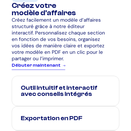
Créez votre
modèle d'affaires
Créez facilement un modèle d’affaires
structuré grâce à notre éditeur
interactif. Personnalisez chaque section
en fonction de vos besoins, organisez
vos idées de manière claire et exportez
votre modèle en PDF en un clic pour le
partager ou l’imprimer.
D
é
b
u
t
e
r
m
a
i
n
t
e
n
a
n
t
Outil intuitif et interactif
avec conseils intégrés
Exportation en PDF