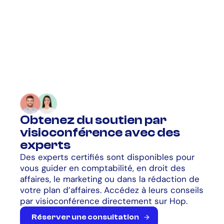
Obtenez du soutien par
visioconférence avec des
experts​
Des experts certifiés sont disponibles pour
vous guider en comptabilité, en droit des
affaires, le marketing ou dans la rédaction de
votre plan d’affaires. Accédez à leurs conseils
par visioconférence directement sur Hop.
R
é
s
e
r
v
e
r
u
n
e
c
o
n
s
u
l
t
a
t
i
o
n