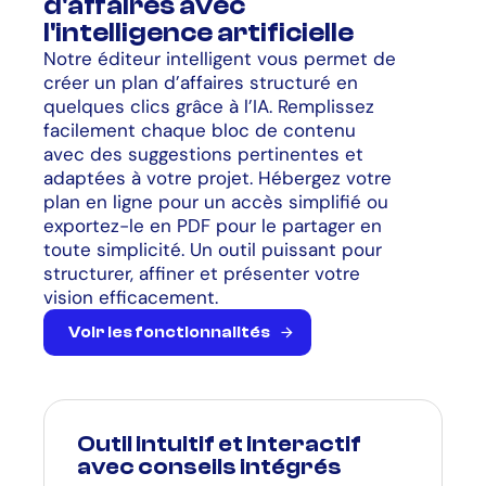
d'affaires avec
l'intelligence artificielle
Notre éditeur intelligent vous permet de
créer un plan d’affaires structuré en
quelques clics grâce à l’IA. Remplissez
facilement chaque bloc de contenu
avec des suggestions pertinentes et
adaptées à votre projet. Hébergez votre
plan en ligne pour un accès simplifié ou
exportez-le en PDF pour le partager en
toute simplicité. Un outil puissant pour
structurer, affiner et présenter votre
vision efficacement.
V
o
i
r
l
e
s
f
o
n
c
t
i
o
n
n
a
l
i
t
é
s
Outil intuitif et interactif
avec conseils intégrés